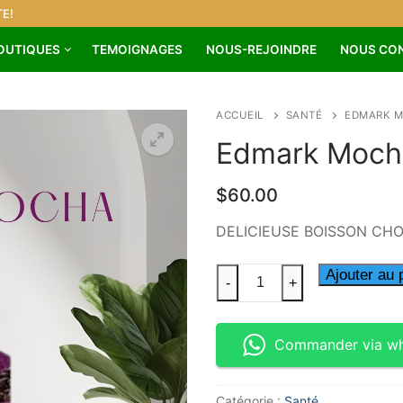
E!
OUTIQUES
TEMOIGNAGES
NOUS-REJOINDRE
NOUS CO
ACCUEIL
SANTÉ
EDMARK 
Edmark Moch
$
60.00
DELICIEUSE BOISSON CHO
Ajouter au 
-
+
Commander via w
Catégorie :
Santé