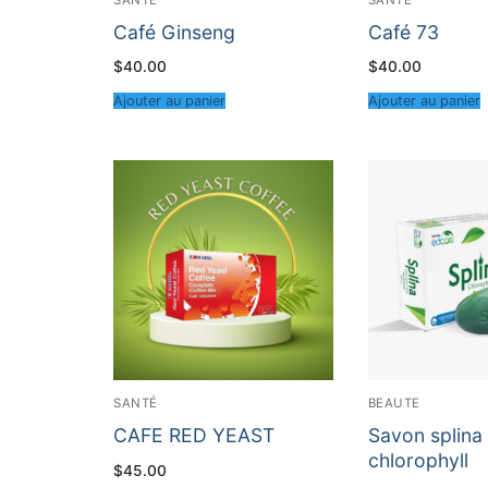
Café Ginseng
Café 73
$
40.00
$
40.00
Ajouter au panier
Ajouter au panier
SANTÉ
BEAUTE
CAFE RED YEAST
Savon splina 
chlorophyll
$
45.00