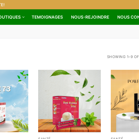
E!
OUTIQUES
TEMOIGNAGES
NOUS-REJOINDRE
NOUS CO
SHOWING 1–9 OF
SANTÉ
SANTÉ