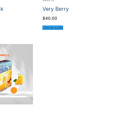
ck
Very Berry
$
40.00
Lire la suite