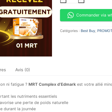
Commander via w
Catégories :
Best Buy
,
PROMOT
res
Avis (0)
on ni fatigue ?
MRT Complex d’Edmark
est votre allié minc
tant les nutriments essentiels
avorise une perte de poids naturelle
ue durant la journée